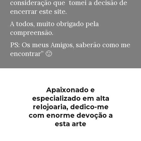
consideração que tomei a decisão de
encerrar este site.
A todos, muito obrigado pela
compreensão.
PS: Os meus Amigos, saberão como me
encontrar” 🙂
Apaixonado e
especializado em alta
relojoaria, dedico-me
com enorme devoção a
esta arte