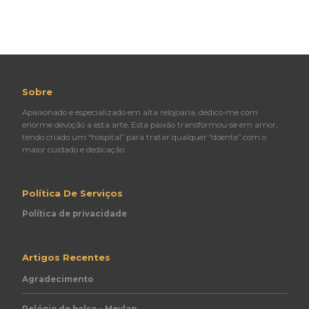
Sobre
Apaixonado e especializado em alta relojoaria, dedico-me com
enorme devoção a esta arte. Esta paixão transformou-se em amor,
tendo criado um “hospital” para tratar qualquer “doente” com o
maior cuidado e dedicação.
Política De Serviços
Política de privacidade
Artigos Recentes
Agradecimento